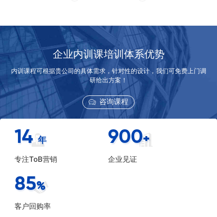
企业内训课培训体系优势
内训课程可根据贵公司的具体需求，针对性的设计，我们可免费上门调
研给出方案！
咨询课程
14
900
+
年
专注ToB营销
企业见证
85
%
客户回购率