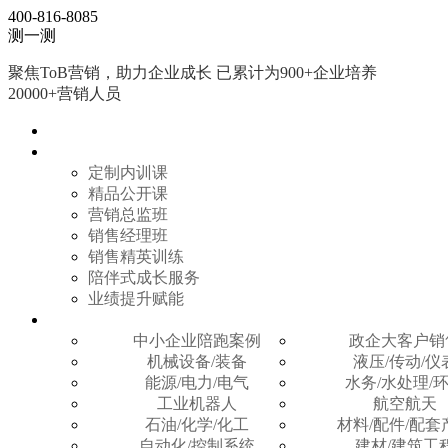
400-816-8085
测一测
聚焦ToB营销，助力企业成长 已累计为900+企业培养
20000+营销人员
首页
产品服务
定制内训课
精品公开课
营销总监班
销售经理班
销售精英训练
陪伴式成长服务
业绩提升赋能
服务案例
中小企业陪跑案例
政企大客户销
机械设备/装备
液压/传动/仪
能源/电力/电气
水务/水处理/
工业机器人
航空航天
石油/化学/化工
材料/配件/配套
自动化/控制系统
建材/建筑工