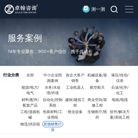
测一测
服务案例
14年专业聚焦，900+客户信任，携手共成长
行业分类
全部
中小企业陪
政企大客户
机械设备/装
液压/传动/
跑案例
销售
备
仪表
能源/电力/
水务/水处
工业机器人
航空航天
石油/化学/
电气
理/环境
化工
材料/配件/
自动化/控制
建材/建筑工
商业空间/装
电线/电缆
配套产品
系统
程
修工程
工程/道路机
包装材料/工
牧业设备
生物医疗/医
软件/解决方
械
业用纸
药
案/系统工程
物流/供应链
其他销售行
业