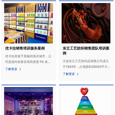
优卡拉销售培训服务案例
东立工艺纺织销售团队培训案
例
优卡拉坐落于美丽的海滨城市，公
大连东立工艺纺织品有限公司成立
司是国内首家采用高密度 PS 发泡
于1992年，占地面积25000平方
板材质设计、生产便携式展览展示
了解更多
米，员工近千人，年销售额逾亿
道具的创新型企业，以"品质决定发
了解更多
元，是一家集设计、生产、销售于
展，服务成就未来"为企业经营理
一体的大型中外合作企业。公司主
念，倍加关注为用户提供高品质的
要生产花边、大穗、绑带等产品，
售前、售中、售后技术培训和服
远销至国内外25个国家和地区。作
务。
为世界花边行业的知名品牌，“东
立”在2010-2011年度更被中国纺
织工业协会评选为“中国家用纺织品