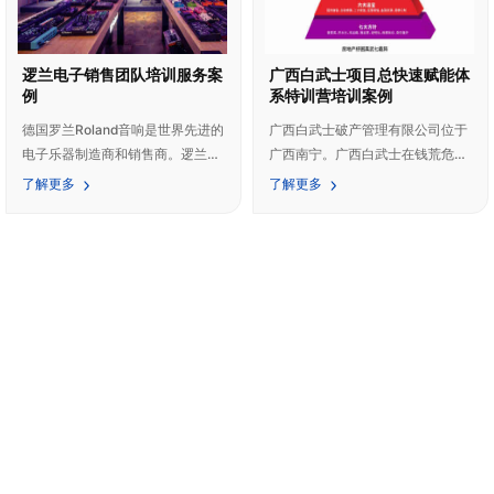
行业竞争力十强企业”。
逻兰电子销售团队培训服务案
广西白武士项目总快速赋能体
例
系特训营培训案例
德国罗兰Roland音响是世界先进的
广西白武士破产管理有限公司位于
电子乐器制造商和销售商。逻兰
广西南宁。广西白武士在钱荒危机
Rloand产品范围涵盖键盘和合成
和经济下行的大背景下应运而生，
了解更多
了解更多
器、吉他效果器及相关产品、电子
从2013年钱荒危机开始，公司前
打击乐、数字录音设备、音箱和音
身“金融白武士”团队开始运作，
视频处理设备。逻兰（上海）电子
2015年4月，公司正式注册并持
有限公司是Roland在中国的全资子
有“白武士”商标。公司主要定位为
公司，主要负责Roland产品在中国
深耕房地产行业:专注于烂尾楼盘
的销售及推广。Roland公司旗下有
活；主营业务有债务重整、债务和
Roland、BOSS、V-MODA三个品
解、企业注销；为企业提供专业的
牌，他们很可能就在使用Roland的
危机企业闭环融资解决方案、困境
产品进行音乐的创作和演绎。
企业整体盘活方案、庭外重组预
案、破产重整、破产清算等。