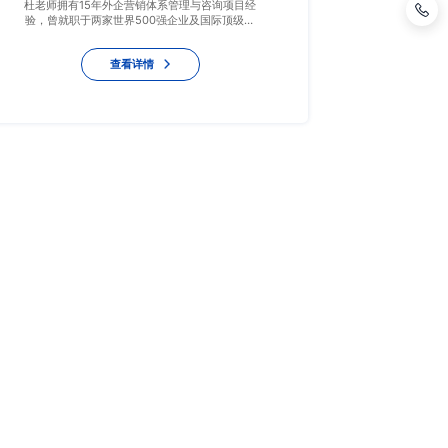
杜老师拥有15年外企营销体系管理与咨询项目经
验，曾就职于两家世界500强企业及国际顶级咨
询公司德勤（Deloitte）。他从一线销售顾问起
步，历任销售主管、销售内训师、大客户销售经
查看详情
理、销售总监等职务，积累了丰富的实战经验与
管理智慧。 在职业生涯中，杜老师曾从0到1组建
并带领销售团队，成功攻克多个大型国央企、外
企及上市公司等战略级大客户，拿下几十个大型
项目，推动团队业绩连续三年实现35%的持续增
长，创造了指数级的业绩提升。他主张以流程
化、体系化的方式管理与运营销售团队，确保销
售效率与结果的可控性。 进入培训咨询行业后，
杜老师结合自身实战经验，借鉴十几个行业的千
余案例，并与近千名资深大客户经理深度调研，
形成了系统性的营销课程与咨询一体化解决方
案。他的课程以“实战性、方法论、落地性”为核
心，为企业提供了一套可落地、可复制的大客户
营销与管理体系，助力企业业绩持续增长。 杜老
师的课程自开发以来，因其系统性与实效性，获
得了企业与学员的一致好评，平均满意度高达
95%以上，复购率超过70%，被企业誉为“大客户
销售必修课”。
讲师团队
关于卓翰
新闻资讯
讲师团队
公司介绍
公司新闻
招贤纳士
行业资讯
合作企业
卓翰百科