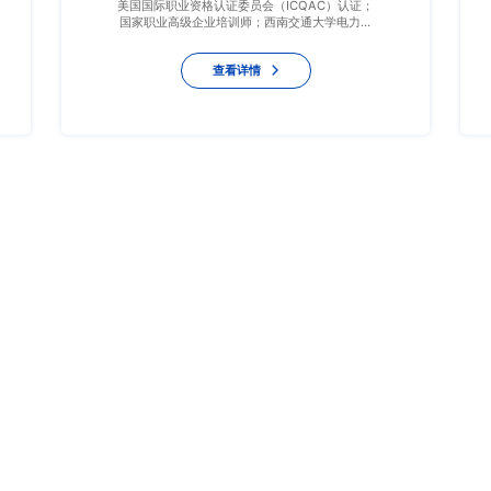
美国国际职业资格认证委员会（ICQAC）认证；
国家职业高级企业培训师；西南交通大学电力系
统及其自动化专业硕士；西安交通大学/山东大学
EMBA/总裁班/CMO特聘讲师。 曾任协同软件销
查看详情
售项目经理，2年共计销售业绩1260万； 曾任上
市企业银河科技开元电力营销副总经理，3年连
续增长超过50%； 曾任西安远征营销总监/总经
理，5年业绩翻4倍； 创建西安银河网电智能电
气有限公司任董事长，连续5年业绩翻倍。
产品服务
服务案例
定制内训课
中小企业陪跑案例
精品公开课
政企大客户销售
营销总监班
机械设备/装备