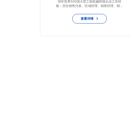
18年世界500强大型工程机械跨国企业工作经
验；历任销售代表、区域经理、销售经理、销售
总监等职，有丰富的销售经验、销售管理经验和
销售辅导经验。10年的培训经验，有效结合多种
查看详情
训练方式，注重实战演练，把案例与实战巧妙融
合。
电话：4008168085
地址：上海浦东新区川沙新镇荣潮创意园F栋203室
邮箱：service@zhuohan-edu.com