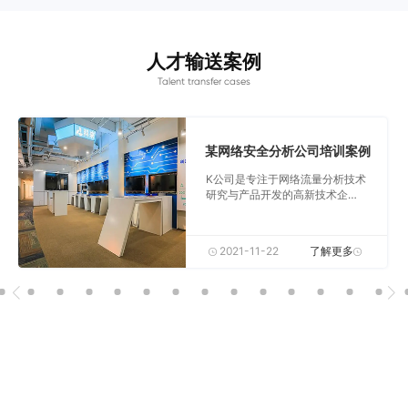
长10%-30%；从零组建销
售支持团队提高对客户要
求的响应速度，并实现长
人才输送案例
尾客户覆盖提升30%；优
化服务和索赔投诉管理提
Talent transfer cases
高客户满意度，老客户复
购率提升25%；17年一线
销售和售后团队管理经
验，先后培养了售后销售
某网络安全分析公司培训案例
工程师、销售支持人员、
K公司是专注于网络流量分析技术
客诉处理人员和服务工程
研究与产品开发的高新技术企
师超百人。
业，在这一领域有着几十项专利
技术和完全独立的自主知识产
权。公司研发的产品广泛应用于
2021-11-22
了解更多
国内外用户的网络安全分析及网
络智能运维等关键领域。根据全
球著名咨询与分析公司Gartner的
评选，2018-2019年，公司蝉联
Gartner NPMD魔力象限“远见
者”称号 ，是唯一入选“远见者”象
限的中国企业。公司产品还曾被
美国权威评测机构PC Magazine
评选为《全球最佳科技产品》。