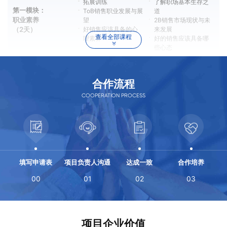
拓展训练
了解职场基本生存之
第一模块：
ToB销售职业发展与展
道
职业素养
望
2B销售市场现状与未
好销售应该具备的心
来发展
（2天）
查看全部课程
理素养
好的销售应该具备哪
些心态
销售从了解企业采购
常见销售形式及客户
合作流程
开始
采购流程
让您做个客户愿意接
第二模块：
COOPERATION PROCESS
销售职业形象与销售
近的销售
销售技能培
礼仪
销售基本沟通技巧与
销售沟通与拜访技巧
训（3天）
拜访技巧
客户需求了解与挖掘
掌握如何了解客户需
技巧
求的方法与技巧
填写申请表
项目负责人沟通
达成一致
合作培养
如何更好的融入企业
第三模块：
与团队
融入与发展
融入团队到成为焦点
00
01
02
03
如何在企业成长和发
（1天）
展
每位学员结合所学，
项目企业价值
第四模块 毕
展示自己，找到更适
做毕业汇报