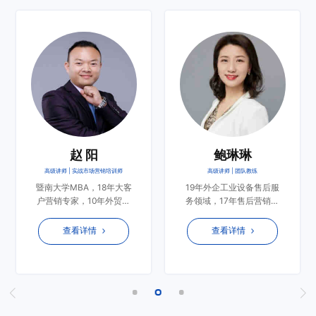
赵 阳
鲍琳琳
高级讲师 | 实战市场营销培训师
高级讲师 | 团队教练
暨南大学MBA，18年大客
19年外企工业设备售后服
户营销专家，10年外贸团
务领域，17年售后营销经
队管理专家，PTT国际职
验，10年售后服务团队管
业认证讲师，国家高级企
理经验，深谙售后销售、
查看详情
查看详情
业培训师，多家企业战略
销售支持、现场服务，维
营销顾问
修中心及投诉处理全流程
管理；先后在2家世界500
强担任售后服务总监；擅
长工业产品的售后服务工
作；每年实现售后业务增