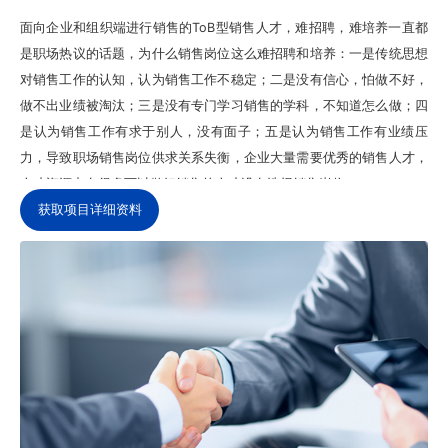
面向企业和组织端进行销售的ToB型销售人才，难招聘，难培养一直都
是职场热议的话题，为什么销售岗位这么难招聘和培养：一是传统思想
对销售工作的认知，认为销售工作不稳定；二是没有信心，怕做不好，
做不出业绩被淘汰；三是没有专门学习销售的学科，不知道怎么做；四
是认为销售工作有求于别人，没有面子；五是认为销售工作有业绩压
力，导致职场销售岗位供求关系失衡，企业大量需要优秀的销售人才，
人才资源中有很多可以做好销售的人才没有选择销售岗位。

获取项目详细资料
经过调研其实很多大学生毕业生也是想尝试销售岗位这份具有挑战性的
工作，但苦于不知道如何才能做好，也不知道企业会给自己多次时间适
应销售工作，学校和企业方对从校园人转换成销售人的交接和培训缺
失，导致很多想做销售的人放弃了大有前途的销售职业；

卓翰咨询成立项目小组，搭建应届生和企业销售人才需求的培养基地为
企业输送和培养专业的ToB销售人才，让更多的人愿意从事销售工作，
擅长销售工作，爱上销售工作，让企业在招聘和培养销售人才不再难，
满足企业快速发展需要。