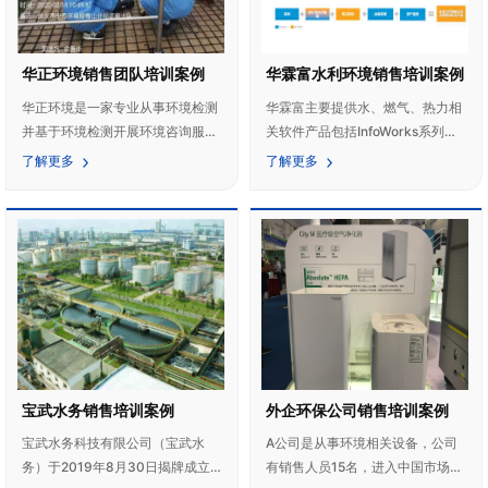
流程解决方案为辅的上市公司。 膜
通过近 300 家线下签约经销商及
业务是沃顿科技核心业务，拥有20
线上合作伙伴，向 300+城市，超
余年分离膜制造经验。作为反渗透
20000+终端用户提供专业的产品
华正环境销售团队培训案例
华霖富水利环境销售培训案例
膜国家相关标准制定单位，公司致
及服务。公司依托本地化服务团
力于反渗透、纳滤、超滤膜材料及
队，提供 7x24 小时快速响应支
华正环境是一家专业从事环境检测
华霖富主要提供水、燃气、热力相
膜元件的研发、制造和服务，拥有
持，从免费公益技术培训、现场水
并基于环境检测开展环境咨询服务
关软件产品包括InfoWorks系列软
膜制造的核心技术和强大的系统设
质诊断，到全品类药剂极速供应、
的高新技术企业。旗下设有武汉华
件、智慧水务Sim-On™ Water 、
了解更多
了解更多
计能力，为客户提供优质的应用技
定制化解决方案设计，构建一站式
正、江西慧正、宁夏华正、宜昌华
智慧燃气Sim-On™ Gas Operation
术支持服务，产品遍布130多个国
服务体系，精准对应各种运营痛
正、襄阳华正等5个标准化实验室
软件开发和销售、模型咨询培训及
家与地区。 公司已规模化生产包括
点，保障水上乐园、星级酒店、社
以及华正环境研究院、湖北苇杭环
项目实施等一站式技术服务，致力
海水淡化膜、抗污染膜、抗氧化
区泳池及公共场馆的全年水质安
保科技有限公司等专业的环境咨询
于为政府部门、水务局、燃气公
膜、纳滤膜、超滤膜、物料分离膜
全。作为行业标杆，我们的产品被
服务机构。 全方位为政府、园区、
司、气象、规划设计院和水利、燃
和家用膜等20多个系列 200多个规
中国各地顶尖水上乐园、五星级酒
企业提供 “一站式”第三方环境综合
气工程师提供专业的咨询服务，并
格的膜产品，是目前国内品类比较
店(如三亚 6 星级酒店)、知名游泳
服务，统筹解决各方面环境问题。
与国内多所985高校有产学研战略
全的膜元件生产制造商与服务商。
馆、连锁游泳机构及高端小区游泳
服务范围覆盖华中及中西部地区多
合作。
产品广泛应用于包装水、市政饮用
池等广泛指定使用，成为业内品质
个省份，为近万家客户提供各类“环
水、工业纯水、电子超纯水、海水
与专业的代名词。
境检测”和“环境咨询” 综合解决方
宝武水务销售培训案例
外企环保公司销售培训案例
淡化、苦咸水淡化、废水回用、高
案。
盐水分盐与近零排放、食品饮料、
宝武水务科技有限公司（宝武水
A公司是从事环境相关设备，公司
医疗制药、物料分离与浓缩提纯等
务）于2019年8月30日揭牌成立，
有销售人员15名，进入中国市场20