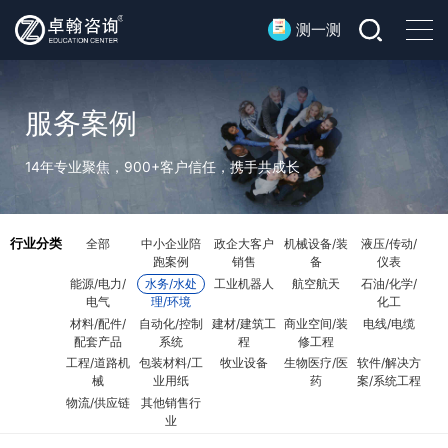
测一测
服务案例
14年专业聚焦，900+客户信任，携手共成长
行业分类
全部
中小企业陪
政企大客户
机械设备/装
液压/传动/
跑案例
销售
备
仪表
能源/电力/
水务/水处
工业机器人
航空航天
石油/化学/
电气
理/环境
化工
材料/配件/
自动化/控制
建材/建筑工
商业空间/装
电线/电缆
配套产品
系统
程
修工程
工程/道路机
包装材料/工
牧业设备
生物医疗/医
软件/解决方
械
业用纸
药
案/系统工程
物流/供应链
其他销售行
业