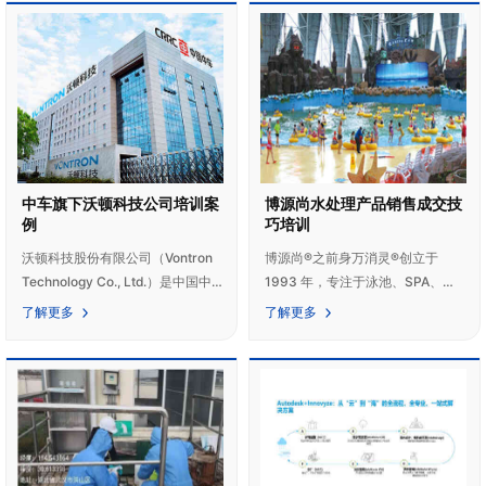
中车旗下沃顿科技公司培训案
博源尚水处理产品销售成交技
例
巧培训
沃顿科技股份有限公司（Vontron
博源尚®之前身万消灵®创立于
Technology Co., Ltd.）是中国中
1993 年，专注于泳池、SPA、水
车集团旗下上市公司（股票简称“沃
上乐园、洗浴、温泉水处理药剂及
了解更多
了解更多
顿科技”，代码000920.SZ）。公
设备的研发、生产及营销，产品及
司注册于贵阳国家高新技术产业开
服务包括面向中国市场的万消灵
发区，属中国中车在黔大型企业，
®、清特尔®等品牌，面向海外市场
中车产业投资有限公司为公司第一
的 BOWS®品牌产品及面向全球的
大股东。公司是一家以分离膜及相
ODM\OEM 业务。 凭借 32 年的经
关材料研发、制造和销售业务为
营沉淀，赢得全球专业经销商及终
主，植物纤维综合利用和膜分离全
端用户的高度信赖。在中国，我们