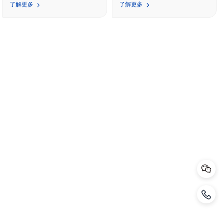
用途。
是中国宝武钢铁集团有限公司（中
多年，销售团队在3年前做个培
了解更多
了解更多
国宝武）的全资子公司，注册资本
训，最近两年没有做过，最近公司
9.19亿元。宝武水务整合中国宝武
想做一次销售培训，提升整体销售
四十多年水气相关技术发展与业务
能力，销售人员大都有4年以上的
积累，快速获取水气业务发展新动
销售经验，最长的有10多年经验；
能，打造水务及大气治理的专业化
平台公司，面向工业水务、市政水
务、水环境综合治理、大气治理等
领域，为工业企业和城市提供集投
融资、工程咨询、设计、建设、运
营于一体的全面高效解决方案和服
务，致力于实现与相关利益主体的
共同发展，共筑美好未来。