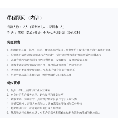
课程顾问（内训）
招聘人数： 2人（苏州市1人，深圳市1人）
待 遇： 底薪+提成+奖金+全方位培训计划+其他福利
岗位职责
1、利用聊天工具、邮件、电话、拜访等各种渠道，全力维护开发潜在客户和已有客户资源
2、挖掘客户需求,根据公司课程产品特性，进行针对性跟客户推荐合适的内训课程
3、高效完成所负责内训项目的沟通协调、实施服务、反馈跟踪等工作
4、积极主动完成公司制定的月度、年度培训课程推广的销售目标
5、做好客户关系维护和管理工作,与客户建立长久合作关系
6、协助并参与其它市场活动，维护卓翰培训口碑和品牌
岗位要求
1、至少一年以上的培训行业从业经验
2、有良好的客户服务态度、销售技巧和服务技巧
3、积极主动、注重细节，具有良好的团队合作意识及耐压性
4、普通话标准，言语具有亲和力，具有高度的责任感和工作热情
5、热爱培训行业，有计划在培训行业长期发展
6、熟悉培训行业整体市场，对客户的需求和课程的结构有深刻的理解和把控能力