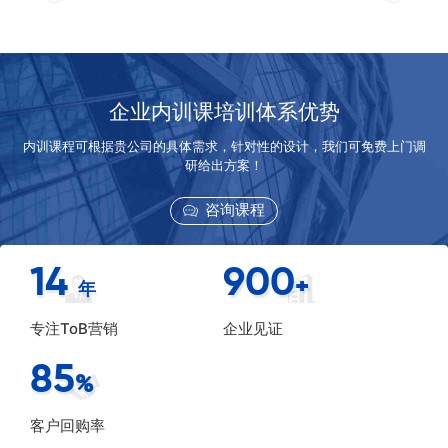
企业内训课培训体系优势
内训课程可根据贵公司的具体需求，针对性的设计，我们可免费上门调
研给出方案！
咨询课程
14
900
+
年
专注ToB营销
企业见证
85
%
客户回购率