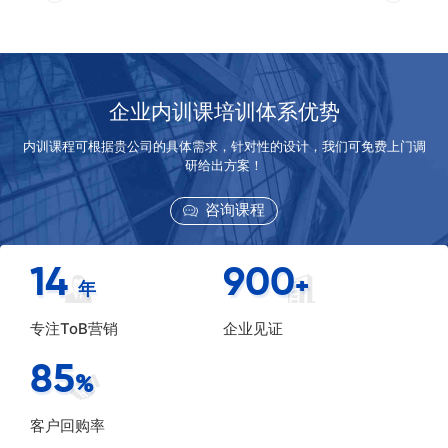
企业内训课培训体系优势
内训课程可根据贵公司的具体需求，针对性的设计，我们可免费上门调
研给出方案！
咨询课程
14
900
+
年
专注ToB营销
企业见证
85
%
客户回购率