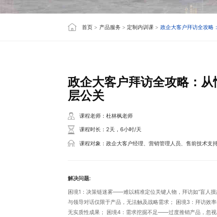
首页
>
产品服务
>
定制内训课
>
政企大客户拜访全攻略
政企大客户拜访全攻略：从
层公关
课程老师：杜林枫老师
课程时长：2天，6小时/天
课程对象：政企大客户经理、营销管理人员、售前技术支
解决问题:
困境1：决策链迷雾——难以精准定位关键人物，拜访如“盲人摸象”； 困境2：高层沟通
与领导对话仅限于产品，无法触及战略需求； 困境3：拜访效率低下——缺乏系统性规划，沟通后
无实质性成果； 困境4：需求挖掘不足——过度推销产品，忽视客户痛点，引发反感； 困境5：被