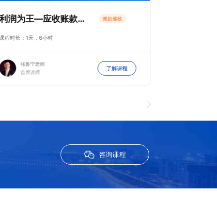
利润为王—应收账款风险管控与催收
账款催收
课程时长：1天，6小时
课程时长：12小时
王一成老
张鲁宁老师
了解课程
资深讲师 
首席讲师
训专家
咨询课程