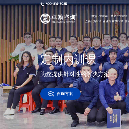
400-816-8085
        聚焦ToB营销，助力企业成长

已累计为900+企业培养20000+
定制内训课
为您提供针对性的解决方案
咨询方案