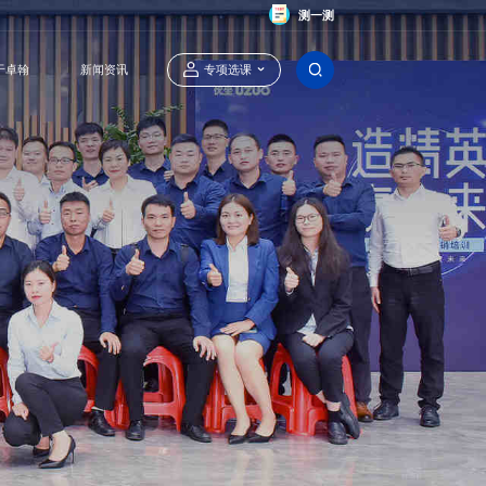
测一测
于卓翰
新闻资讯
专项选课
卓翰官方智能体
定制内训课程
业绩增长陪跑
能源行业专项课程