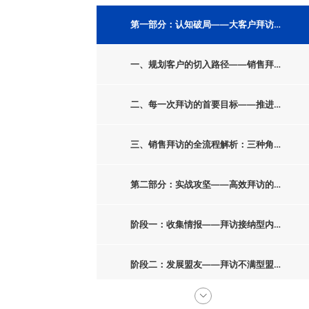
一、规划客户的切入路径——销售拜访的正确打开顺序
二、每一次拜访的首要目标——推进信任关系升级
三、销售拜访的全流程解析：三种角色拜访的同与异
第二部分：实战攻坚——高效拜访的三阶段策略
阶段一：收集情报——拜访接纳型内线，搭建桥梁
阶段二：发展盟友——拜访不满型盟友，挖掘痛点
阶段三：高层公关——进攻关键决策人，促成合作