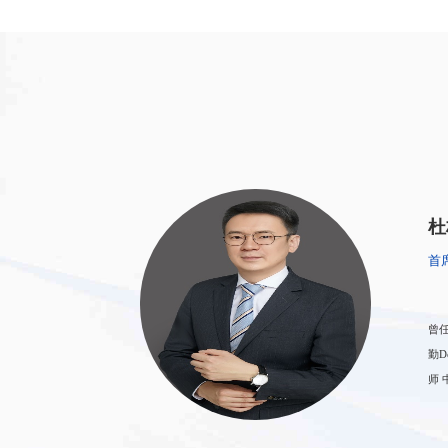
杜
首
曾任 
勤Deloitte 高级咨询顾问 益
师 