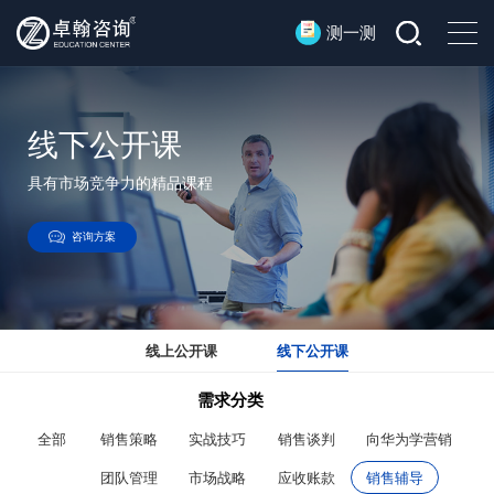
测一测
线下公开课
具有市场竞争力的精品课程
咨询方案
线上公开课
线下公开课
需求分类
全部
销售策略
实战技巧
销售谈判
向华为学营销
团队管理
市场战略
应收账款
销售辅导