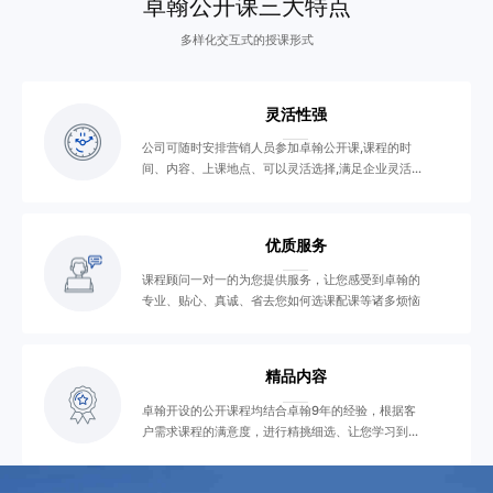
卓翰公开课三大特点
多样化交互式的授课形式
灵活性强
公司可随时安排营销人员参加卓翰公开课,课程的时
间、内容、上课地点、可以灵活选择,满足企业灵活学
习需要
优质服务
课程顾问一对一的为您提供服务，让您感受到卓翰的
专业、贴心、真诚、省去您如何选课配课等诸多烦恼
精品内容
卓翰开设的公开课程均结合卓翰9年的经验，根据客
户需求课程的满意度，进行精挑细选、让您学习到精
品课程