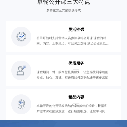
卓翰公开课三大特点
多样化交互式的授课形式
灵活性强
公司可随时安排营销人员参加卓翰公开课,课程的时
间、内容、上课地点、可以灵活选择,满足企业灵活学
习需要
优质服务
课程顾问一对一的为您提供服务，让您感受到卓翰的
专业、贴心、真诚、省去您如何选课配课等诸多烦恼
精品内容
卓翰开设的公开课程均结合卓翰9年的经验，根据客
户需求课程的满意度，进行精挑细选、让您学习到精
品课程