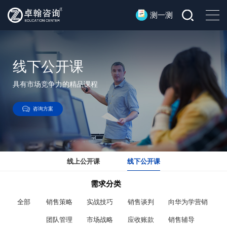
测一测
线下公开课
具有市场竞争力的精品课程
咨询方案
线上公开课
线下公开课
需求分类
全部
销售策略
实战技巧
销售谈判
向华为学营销
团队管理
市场战略
应收账款
销售辅导