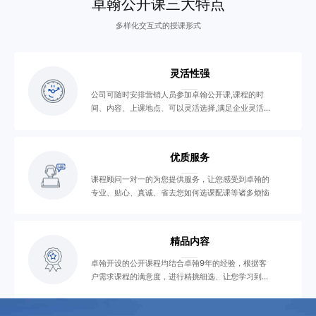
卓翰公开课三大特点
多样化交互式的授课形式
灵活性强
公司可随时安排营销人员参加卓翰公开课,课程的时
间、内容、上课地点、可以灵活选择,满足企业灵活学
习需要
优质服务
课程顾问一对一的为您提供服务，让您感受到卓翰的
专业、贴心、真诚、省去您如何选课配课等诸多烦恼
精品内容
卓翰开设的公开课程均结合卓翰9年的经验，根据客
户需求课程的满意度，进行精挑细选、让您学习到精
品课程