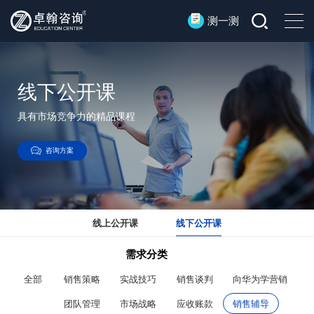
测一测
线下公开课
具有市场竞争力的精品课程
咨询方案
线上公开课
线下公开课
需求分类
全部
销售策略
实战技巧
销售谈判
向华为学营销
团队管理
市场战略
应收账款
销售辅导