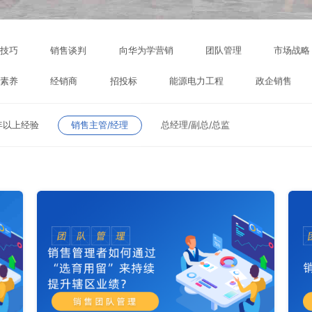
战技巧
销售谈判
向华为学营销
团队管理
市场战略
售素养
经销商
招投标
能源电力工程
政企销售
年以上经验
销售主管/经理
总经理/副总/总监