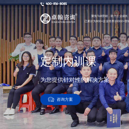
400-816-8085
        聚焦ToB营销，助力企业成长

已累计为900+企业培养20000+
定制内训课
为您提供针对性的解决方案
咨询方案