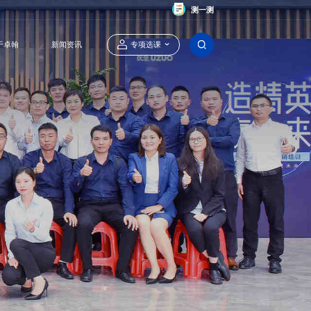
测一测
于卓翰
新闻资讯
专项选课
卓翰官方智能体
定制内训课程
业绩增长陪跑
能源行业专项课程