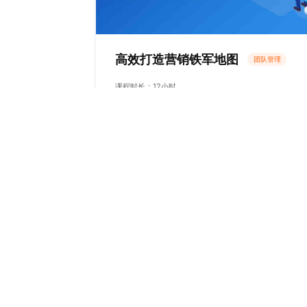
高效打造营销铁军地图
团队管理
课程时长：12小时
张鲁宁老师
了解课程
首席讲师 | 实战大客户营销培训师