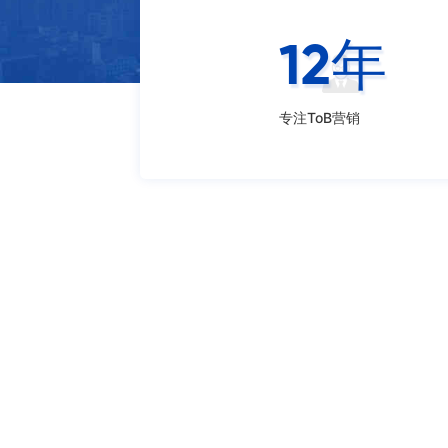
12
年
专注ToB营销