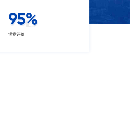
95
%
满意评价