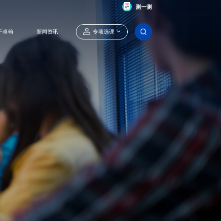
测一测
于卓翰
新闻资讯
专项选课
卓翰官方智能体
定制内训课程
业绩增长陪跑
能源行业专项课程