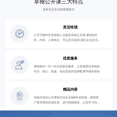
卓翰公开课三大特点
多样化交互式的授课形式
灵活性强
公司可随时安排营销人员参加卓翰公开课,课程的时
间、内容、上课地点、可以灵活选择,满足企业灵活学
习需要
优质服务
课程顾问一对一的为您提供服务，让您感受到卓翰的
专业、贴心、真诚、省去您如何选课配课等诸多烦恼
精品内容
卓翰开设的公开课程均结合卓翰9年的经验，根据客
户需求课程的满意度，进行精挑细选、让您学习到精
品课程