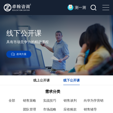
测一测
线下公开课
具有市场竞争力的精品课程
咨询方案
线上公开课
线下公开课
需求分类
全部
销售策略
实战技巧
销售谈判
向华为学营销
团队管理
市场战略
应收账款
销售辅导